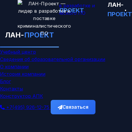
ЛАН-
ЛАН-
ПРОЕКТ
ПРОЕКТ
Главная
ЛАН-
ПРОЕКТ
Каталог
Обучение
Учебный центр
Сведения об образовательной организации
О компании
История компании
Блог
Контакты
Конструктор АПК
Связаться
+7(495) 926-12-75
Главная
Каталог
PC-3000 Portable PRO RAID